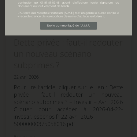
Dette privée : faut-il redouter
un nouveau scénario
subprimes ?
22 avril 2026
Pour lire l’article, cliquer sur le lien : Dette
privée : faut-il redouter un nouveau
scénario subprimes ? – Investir – Avril 2026
Cliquer pour accéder à 2026-04-22-
investir.lesechos.fr-22-avril-2026-
50000000375058016.pdf
Partager :