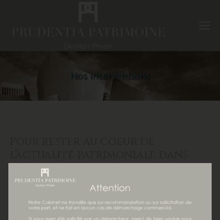
Nos interventions
Pour rester au coeur de
l’actualité patrimoniale dans
tous ses aspects juridique, fiscal
et financier, Prudentia
Patrimoine vous invite chaque
année à participer aux