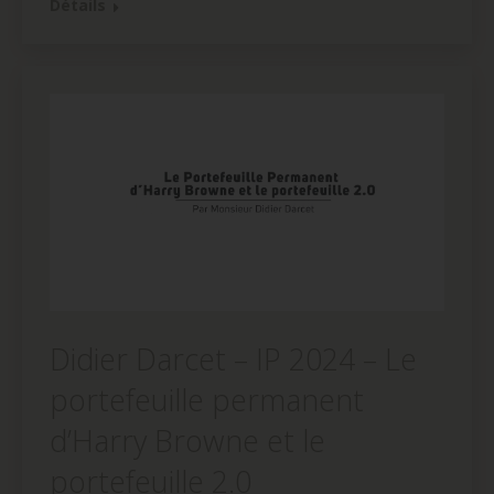
Détails
dans
dans
dans
une
une
une
nouvelle
nouvelle
nouvelle
fenêtre)
fenêtre)
fenêtre)
Didier Darcet – IP 2024 – Le
portefeuille permanent
d’Harry Browne et le
portefeuille 2.0