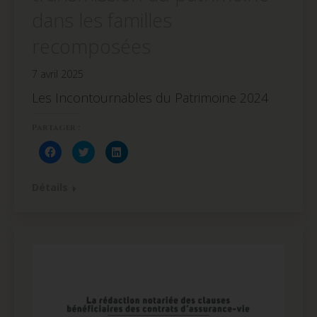
dans les familles
recomposées
7 avril 2025
Les Incontournables du Patrimoine 2024
Partager :
Cliquez
Cliquez
Cliquez
pour
pour
pour
partager
partager
partager
sur
sur
sur
Facebook(ouvre
Twitter(ouvre
LinkedIn(ouvre
Détails
dans
dans
dans
une
une
une
nouvelle
nouvelle
nouvelle
fenêtre)
fenêtre)
fenêtre)