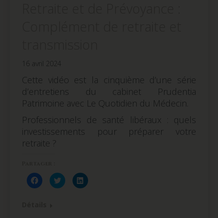
Retraite et de Prévoyance :
Complément de retraite et
transmission
16 avril 2024
Cette vidéo est la cinquième d’une série
d’entretiens du cabinet Prudentia
Patrimoine avec Le Quotidien du Médecin.
Professionnels de santé libéraux : quels
investissements pour préparer votre
retraite ?
Partager :
Cliquez
Cliquez
Cliquez
pour
pour
pour
partager
partager
partager
sur
sur
sur
Facebook(ouvre
Twitter(ouvre
LinkedIn(ouvre
Détails
dans
dans
dans
une
une
une