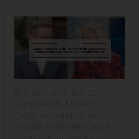
nouvelle
nouvelle
nouvelle
fenêtre)
fenêtre)
fenêtre)
Entretien n° 4 avec Le
Quotidien du Médecin –
Caisse personnelle de
retraite et de prévoyance :
comparaison avec les