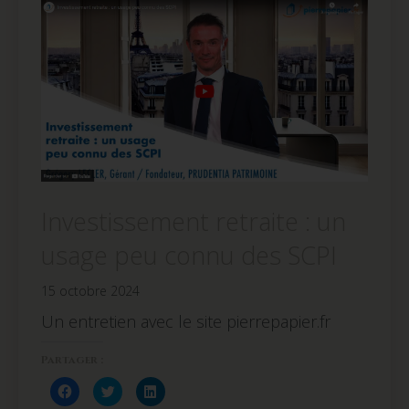
Investissement retraite : un
usage peu connu des SCPI
15 octobre 2024
Un entretien avec le site pierrepapier.fr
Partager :
Cliquez
Cliquez
Cliquez
pour
pour
pour