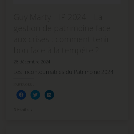
Guy Marty – IP 2024 – La
gestion de patrimoine face
aux crises : comment tenir
bon face à la tempête ?
26 décembre 2024
Les Incontournables du Patrimoine 2024
Partager :
Cliquez
Cliquez
Cliquez
pour
pour
pour
partager
partager
partager
sur
sur
sur
Facebook(ouvre
Twitter(ouvre
LinkedIn(ouvre
Détails
dans
dans
dans
une
une
une
nouvelle
nouvelle
nouvelle
fenêtre)
fenêtre)
fenêtre)