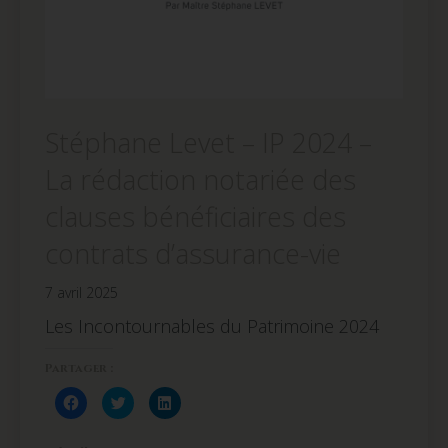
Stéphane Levet – IP 2024 –
La rédaction notariée des
clauses bénéficiaires des
contrats d’assurance-vie
7 avril 2025
Les Incontournables du Patrimoine 2024
Partager :
Cliquez
Cliquez
Cliquez
pour
pour
pour
partager
partager
partager
sur
sur
sur
Facebook(ouvre
Twitter(ouvre
LinkedIn(ouvre