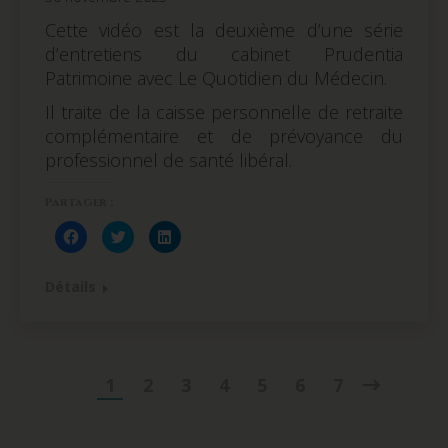
Cette vidéo est la deuxième d’une série
d’entretiens du cabinet Prudentia
Patrimoine avec Le Quotidien du Médecin.
Il traite de la caisse personnelle de retraite
complémentaire et de prévoyance du
professionnel de santé libéral.
Partager :
Cliquez
Cliquez
Cliquez
pour
pour
pour
partager
partager
partager
sur
sur
sur
Facebook(ouvre
Twitter(ouvre
LinkedIn(ouvre
Détails
dans
dans
dans
une
une
une
nouvelle
nouvelle
nouvelle
fenêtre)
fenêtre)
fenêtre)
1
2
3
4
5
6
7