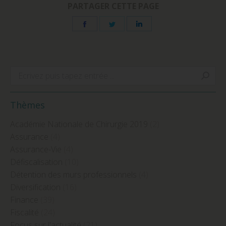
PARTAGER CETTE PAGE
Share
Share
Share
on
on
on
Facebook
Twitter
LinkedIn
Search:
Thèmes
Académie Nationale de Chirurgie 2019
(2)
Assurance
(4)
Assurance-Vie
(4)
Défiscalisation
(10)
Détention des murs professionnels
(4)
Diversification
(16)
Finance
(39)
Fiscalité
(24)
Focus sur l'actualité
(21)