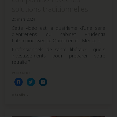
solutions traditionnelles
20 mars 2024
Cette vidéo est la quatrième d’une série
d’entretiens du cabinet Prudentia
Patrimoine avec Le Quotidien du Médecin.
Professionnels de santé libéraux : quels
investissements pour préparer votre
retraite ?
Partager :
Cliquez
Cliquez
Cliquez
pour
pour
pour
partager
partager
partager
sur
sur
sur
Facebook(ouvre
Twitter(ouvre
LinkedIn(ouvre
Détails
dans
dans
dans
une
une
une
nouvelle
nouvelle
nouvelle
fenêtre)
fenêtre)
fenêtre)