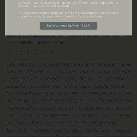
« Incontournables du
Patrimoine ».
Vous pouvez retrouver en vidéo l’essentiel de
nos conférences, accessibles à tous grâce au
talent pédagogique non dénué d’humour de nos
prestigieux intervenants.
Avertissement
Ces vidéos ne constituent pas une incitation à la
fraude fiscale ou sociale ayant pour finalité
l’absence de paiement d’impôts ou de cotisations
sociales ou l’obtention d’une aide sociale indue.
Les informations et opinions contenues dans ces
vidéos ne tiennent pas compte des circonstances
individuelles spécifiques et ne peuvent, en aucun
cas, être considérées comme un conseil
juridique, fiscal ou conseil en investissement.
Les informations contenues dans ces vidéos