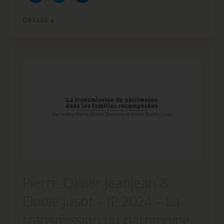
partager
partager
partager
sur
sur
sur
Facebook(ouvre
Twitter(ouvre
LinkedIn(ouvre
Détails
dans
dans
dans
une
une
une
nouvelle
nouvelle
nouvelle
fenêtre)
fenêtre)
fenêtre)
Pierre-Olivier Jeanjean &
Elodie Jusot – IP 2024 – La
transmission du patrimoine