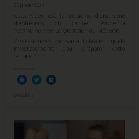
30 janvier 2024
Cette vidéo est la troisième d’une série
d’entretiens du cabinet Prudentia
Patrimoine avec Le Quotidien du Médecin.
Professionnels de santé libéraux : quels
investissements pour préparer votre
retraite ?
Partager :
Cliquez
Cliquez
Cliquez
pour
pour
pour
partager
partager
partager
sur
sur
sur
Facebook(ouvre
Twitter(ouvre
LinkedIn(ouvre
Détails
dans
dans
dans
une
une
une
nouvelle
nouvelle
nouvelle
fenêtre)
fenêtre)
fenêtre)