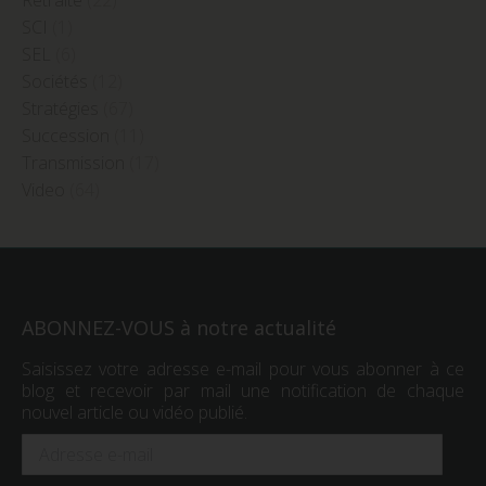
Retraite
(22)
SCI
(1)
SEL
(6)
Sociétés
(12)
Stratégies
(67)
Succession
(11)
Transmission
(17)
Video
(64)
ABONNEZ-VOUS à notre actualité
Saisissez votre adresse e-mail pour vous abonner à ce
blog et recevoir par mail une notification de chaque
nouvel article ou vidéo publié.
Adresse
e-