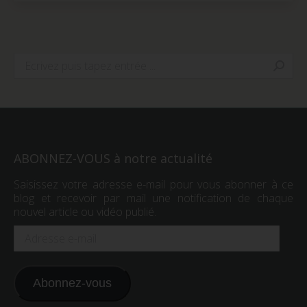
dans
dans
dans
une
une
une
nouvelle
nouvelle
nouvelle
fenêtre)
fenêtre)
fenêtre)
Search:
ABONNEZ-VOUS à notre actualité
Saisissez votre adresse e-mail pour vous abonner à ce
blog et recevoir par mail une notification de chaque
nouvel article ou vidéo publié.
Adresse
e-
mail
Abonnez-vous