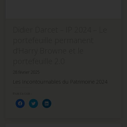
Didier Darcet – IP 2024 – Le
portefeuille permanent
d’Harry Browne et le
portefeuille 2.0
28 février 2025
Les Incontournables du Patrimoine 2024
Partager :
Cliquez
Cliquez
Cliquez
pour
pour
pour
partager
partager
partager
sur
sur
sur
Facebook(ouvre
Twitter(ouvre
LinkedIn(ouvre
dans
dans
dans
une
une
une
nouvelle
nouvelle
nouvelle