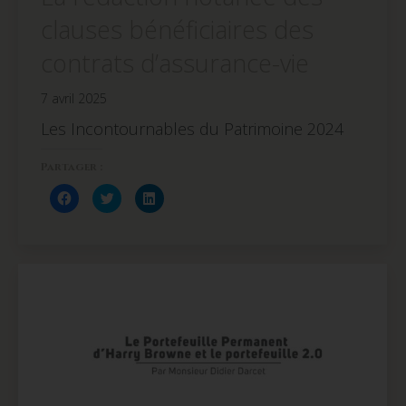
clauses bénéficiaires des
contrats d’assurance-vie
7 avril 2025
Les Incontournables du Patrimoine 2024
Partager :
Cliquez
Cliquez
Cliquez
pour
pour
pour
partager
partager
partager
sur
sur
sur
Facebook(ouvre
Twitter(ouvre
LinkedIn(ouvre
dans
dans
dans
une
une
une
nouvelle
nouvelle
nouvelle
fenêtre)
fenêtre)
fenêtre)