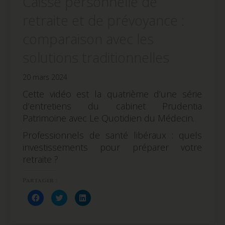
Caisse personnelle de
retraite et de prévoyance :
comparaison avec les
solutions traditionnelles
20 mars 2024
Cette vidéo est la quatrième d’une série
d’entretiens du cabinet Prudentia
Patrimoine avec Le Quotidien du Médecin.
Professionnels de santé libéraux : quels
investissements pour préparer votre
retraite ?
Partager :
Cliquez
Cliquez
Cliquez
pour
pour
pour
partager
partager
partager
sur
sur
sur
Facebook(ouvre
Twitter(ouvre
LinkedIn(ouvre