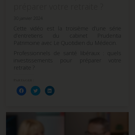
préparer votre retraite ?
30 janvier 2024
Cette vidéo est la troisième d’une série
d’entretiens du cabinet Prudentia
Patrimoine avec Le Quotidien du Médecin.
Professionnels de santé libéraux : quels
investissements pour préparer votre
retraite ?
Partager :
Cliquez
Cliquez
Cliquez
pour
pour
pour
partager
partager
partager
sur
sur
sur
Facebook(ouvre
Twitter(ouvre
LinkedIn(ouvre
dans
dans
dans
une
une
une
nouvelle
nouvelle
nouvelle
fenêtre)
fenêtre)
fenêtre)