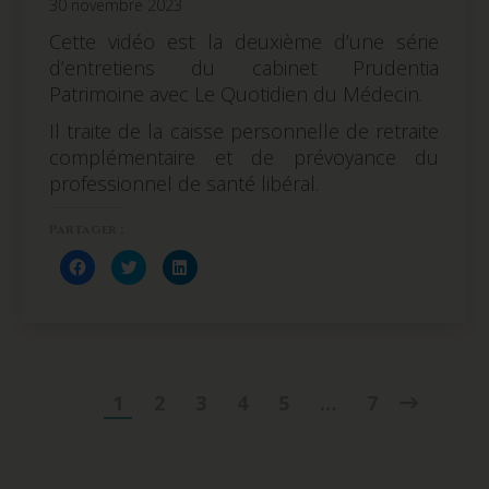
30 novembre 2023
Cette vidéo est la deuxième d’une série
d’entretiens du cabinet Prudentia
Patrimoine avec Le Quotidien du Médecin.
Il traite de la caisse personnelle de retraite
complémentaire et de prévoyance du
professionnel de santé libéral.
Partager :
Cliquez
Cliquez
Cliquez
pour
pour
pour
partager
partager
partager
sur
sur
sur
Facebook(ouvre
Twitter(ouvre
LinkedIn(ouvre
dans
dans
dans
une
une
une
nouvelle
nouvelle
nouvelle
fenêtre)
fenêtre)
fenêtre)
1
2
3
4
5
…
7