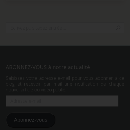
dans
dans
dans
une
une
une
nouvelle
nouvelle
nouvelle
fenêtre)
fenêtre)
fenêtre)
Search:
ABONNEZ-VOUS à notre actualité
Saisissez votre adresse e-mail pour vous abonner à ce
blog et recevoir par mail une notification de chaque
nouvel article ou vidéo publié.
Adresse
e-
mail
Abonnez-vous