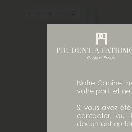
Search:
Retrait
quelles 
privilég