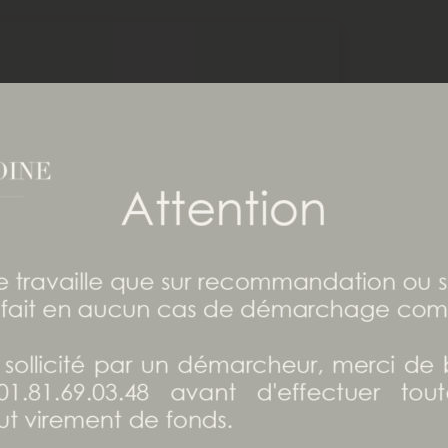
e : proche ou lointaine,
solutions faut-il
ier ?