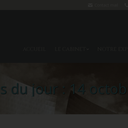
Contact mail
ACCUEIL
LE CABINET
NO
ACCUEIL
LE CABINET
NOTRE EXP
s du jour :
14 octob