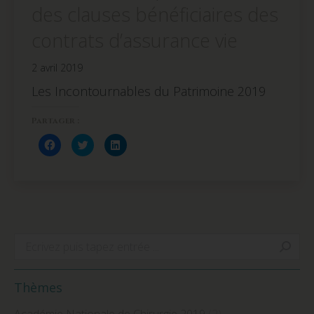
des clauses bénéficiaires des
contrats d’assurance vie
2 avril 2019
Les Incontournables du Patrimoine 2019
Partager :
Cliquez
Cliquez
Cliquez
pour
pour
pour
partager
partager
partager
sur
sur
sur
Facebook(ouvre
Twitter(ouvre
LinkedIn(ouvre
dans
dans
dans
une
une
une
nouvelle
nouvelle
nouvelle
fenêtre)
fenêtre)
fenêtre)
Search:
Thèmes