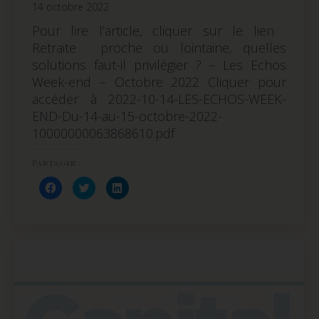
14 octobre 2022
Pour lire l’article, cliquer sur le lien :
Retraite : proche ou lointaine, quelles
solutions faut-il privilégier ? – Les Echos
Week-end – Octobre 2022 Cliquer pour
accéder à 2022-10-14-LES-ECHOS-WEEK-
END-Du-14-au-15-octobre-2022-
10000000063868610.pdf
Partager :
Cliquez
Cliquez
Cliquez
pour
pour
pour
partager
partager
partager
sur
sur
sur
Facebook(ouvre
Twitter(ouvre
LinkedIn(ouvre
dans
dans
dans
une
une
une
nouvelle
nouvelle
nouvelle
fenêtre)
fenêtre)
fenêtre)