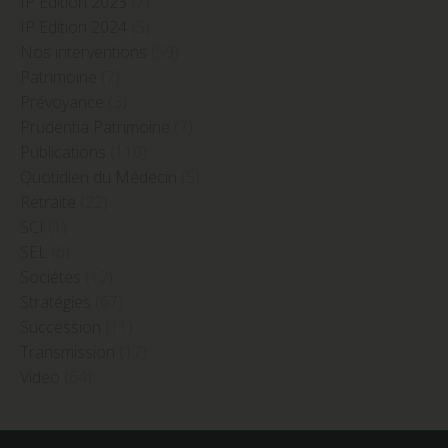
IP Edition 2023
(7)
IP Edition 2024
(5)
Nos interventions
(59)
Patrimoine
(7)
Prévoyance
(3)
Prudentia Patrimoine
(7)
Publications
(110)
Quotidien du Médecin
(5)
Retraite
(22)
SCI
(1)
SEL
(6)
Sociétés
(12)
Stratégies
(67)
Succession
(11)
Transmission
(17)
Video
(64)