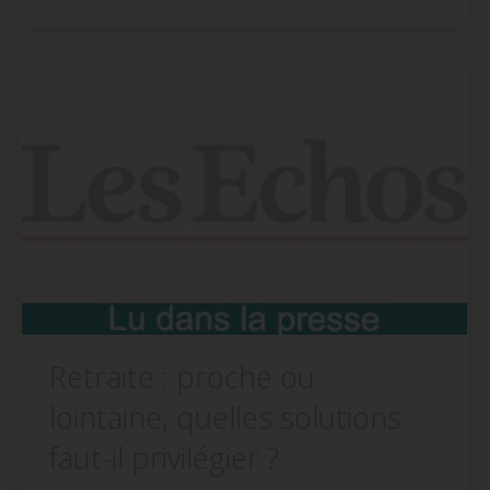
sur
sur
sur
Facebook(ouvre
Twitter(ouvre
LinkedIn(ouvre
dans
dans
dans
une
une
une
nouvelle
nouvelle
nouvelle
fenêtre)
fenêtre)
fenêtre)
Retraite : proche ou
lointaine, quelles solutions
faut-il privilégier ?