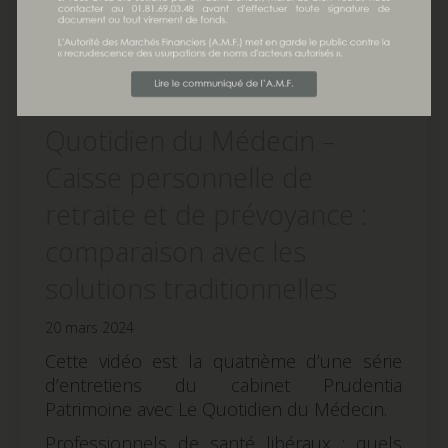
Entretien n° 4 avec Le
Quotidien du Médecin –
Caisse personnelle de
retraite et de prévoyance :
comparaison avec les
solutions traditionnelles
20 mars 2024
Cette vidéo est la quatrième d’une série
d’entretiens du cabinet Prudentia
Patrimoine avec Le Quotidien du Médecin.
Professionnels de santé libéraux : quels