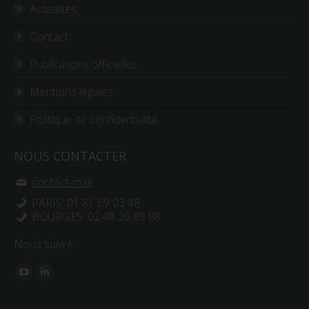
Actualités
Contact
Publications officielles
Mentions légales
Politique de confidentialité
NOUS CONTACTER
contact-mail
PARIS: 01 81 69 03 48
BOURGES: 02 48 26 89 88
Nous suivre :
Trouvez nous sur :
YouTube
LinkedIn
page
page