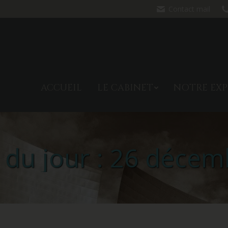
Contact mail
ACCUEIL
LE CABINET
NO
ACCUEIL
LE CABINET
NOTRE EXP
 du jour :
26 décem