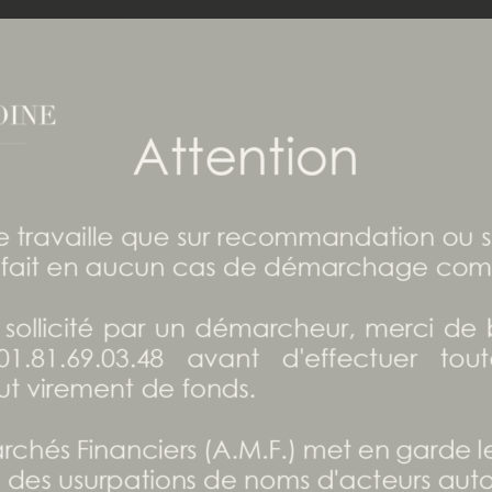
ty – IP 2024 – La gestion
imoine face aux crises :
 tenir bon face à la
e ?