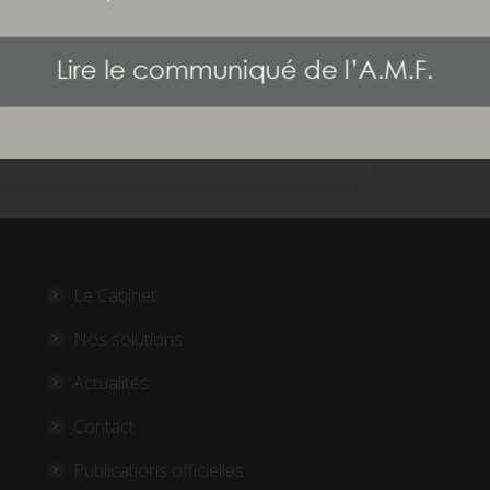
 2024
ournables du Patrimoine 2024
uez
Cliquez
pour
ager
partager
sur
ouvre
ter(ouvre
LinkedIn(ouvre
dans
une
elle
nouvelle
re)
fenêtre)
Le Cabinet
Nos solutions
Actualités
Contact
Publications officielles