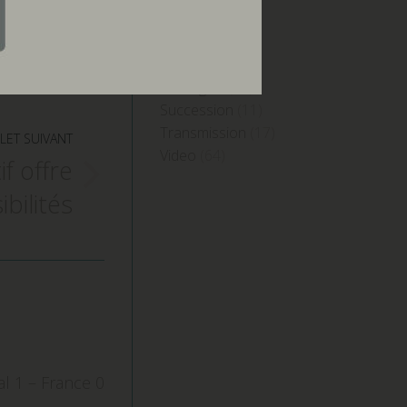
SCI
(1)
SEL
(6)
Sociétés
(12)
Stratégies
(67)
Succession
(11)
Transmission
(17)
LET SUIVANT
Video
(64)
if offre
bilités
al 1 – France 0