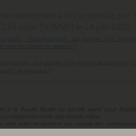
tte intervention a été proposée par
CLER pour TV IMMO le 24 juin 2020
 la vidéo :
Déconfinement : Sur quelles SCPI investir
s sont les points de vigilance ?
nfinement : Sur quelles SCPI investir aujourd’hui ? 
points de vigilance ?
n à la fraude fiscale ou sociale ayant pour finalit
 ou l’obtention d’une aide sociale indue.
 cette vidéo ne tiennent pas compte des circonstances
être considérées comme un conseil juridique, fiscal