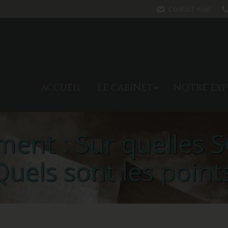
Contact mail
ACCUEIL
LE CABINET
NO
ACCUEIL
LE CABINET
NOTRE EXP
ent : Sur quelles SC
Quels sont les points