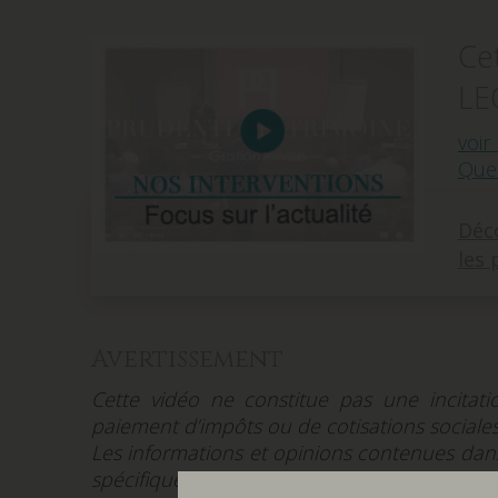
Ce
LE
voir
Quel
Déco
les 
Avertissement
Cette vidéo ne constitue pas une incitatio
paiement d’impôts ou de cotisations sociales
Les informations et opinions contenues dans
spécifiques et ne peuvent, en aucun cas, 