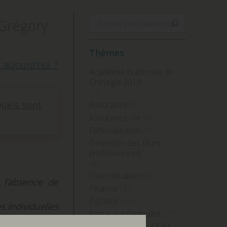
Search:
 Grégory
Thèmes
 aujourd’hui ?
Académie Nationale de
Chirurgie 2019
(2)
Quels sont
Assurance
(4)
Assurance-Vie
(4)
Défiscalisation
(10)
Détention des murs
professionnels
(4)
Diversification
(16)
é l’absence de
Finance
(39)
Fiscalité
(24)
 individuelles
Focus sur l'actualité
(21)
 ou conseil en
Grégory Lecler – CGPI