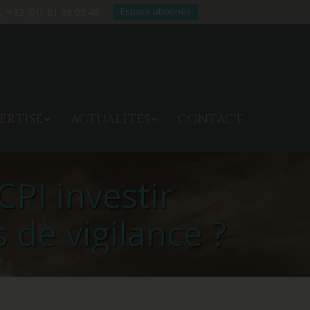
Espace abonnés
+33 (0)1 81 69 03 48
TRE EXPERTISE
ACTUALITÉS
ERTISE
ACTUALITÉS
CONTACT
CONTACT
PI investir
 de vigilance ?