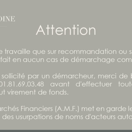
o peuvent être partielles et sont susceptibles d’être
constituent pas une offre commerciale. Elles ne sont p
alisés d’ordre juridique, fiscal, et/ou comptable. Le
 réglementation juridique et fiscale en vigueur à la da
aliser avant toute action.
 des risques de perte en capital.
ou partie, sans autorisation préalable.
24 juin 2020
PARTAGER CET ARTICLE