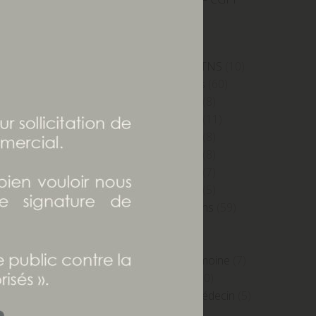
(22)
 changées sans
Holding
(8)
Immobilier
(43)
as destinées à
Indépendants -TNS
(10)
s informations
Investissements
(60)
te où elles ont
IP Edition 2015
(8)
IP Edition 2016
(11)
IP Edition 2018
(8)
IP Edition 2019
(8)
IP Edition 2023
(7)
IP Edition 2024
(5)
Nos interventions
(59)
Patrimoine
(7)
Prévoyance
(3)
Prudentia Patrimoine
(7)
Publications
(110)
Quotidien du Médecin
(5)
Retraite
(22)