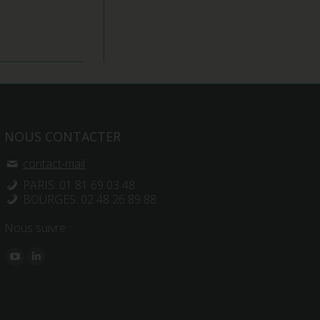
NOUS CONTACTER
contact-mail
PARIS: 01 81 69 03 48
BOURGES: 02 48 26 89 88
Nous suivre :
Trouvez nous sur :
YouTube
LinkedIn
page
page
opens
opens