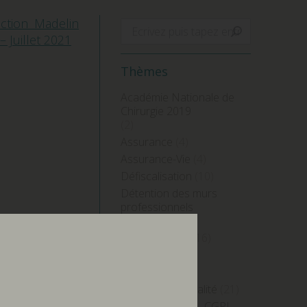
uction Madelin
Search:
 Juillet 2021
Thèmes
Académie Nationale de
Chirurgie 2019
(2)
Assurance
(4)
Assurance-Vie
(4)
Défiscalisation
(10)
Détention des murs
professionnels
(4)
18.pdf
Diversification
(16)
Finance
(39)
Fiscalité
(24)
Focus sur l'actualité
(21)
Grégory Lecler – CGPI