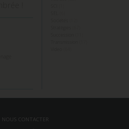
brée !
SCI
(1)
SEL
(6)
Sociétés
(12)
Stratégies
(67)
Succession
(11)
Transmission
(17)
Video
(64)
sinage
NOUS CONTACTER