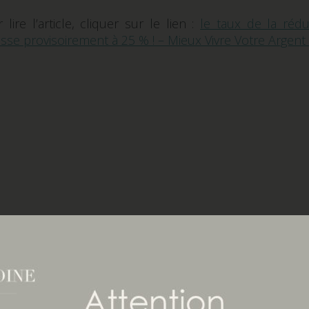
 lire l’article, cliquer sur le lien :
le taux de la réd
sse provisoirement à 25 % ! – Mieux Vivre Votre Argent –
vivre-votreargent.fr-28-juillet-2021-500000003542383