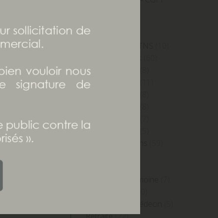
(22)
Holding
(8)
Immobilier
(43)
Indépendants -TNS
(10)
Investissements
(60)
IP Edition 2015
(8)
IP Edition 2016
(11)
IP Edition 2018
(8)
IP Edition 2019
(8)
IP Edition 2023
(7)
IP Edition 2024
(5)
LET SUIVANT
Nos interventions
(59)
réserve
Patrimoine
(7)
Prévoyance
(3)
ion à la
Prudentia Patrimoine
(7)
sion de
Publications
(110)
Quotidien du Médecin
(5)
été est
Retraite
(22)