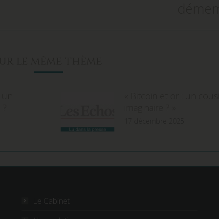
démem
Sur le même thème
r un
« Bitcoin et or : un cou
 ?
imaginaire ? »
17 décembre 2025
Le Cabinet