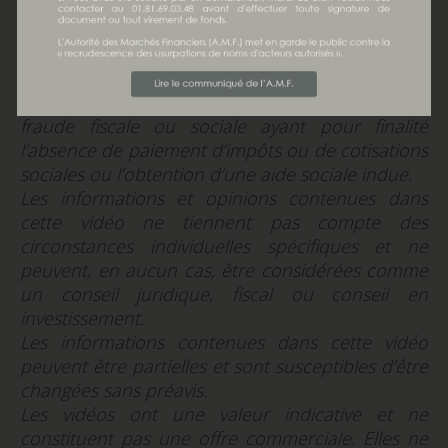
du 29/11/2019
Avertissement
Cette vidéo ne constitue pas une incitation à la
fraude fiscale ou sociale ayant pour finalité
l’absence de paiement d’impôts ou de cotisations
sociales ou l’obtention d’une aide sociale indue.
Les informations et opinions contenues dans
cette vidéo ne tiennent pas compte des
circonstances individuelles spécifiques et ne
peuvent, en aucun cas, être considérées comme
un conseil juridique, fiscal ou conseil en
investissement.
Les informations contenues dans cette vidéo
peuvent être partielles et sont susceptibles d’être
changées sans préavis.
Les vidéos ont une valeur indicative et ne
constituent pas une offre commerciale. Elles ne