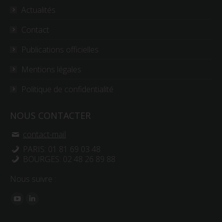
Actualités
Contact
Publications officielles
Mentions légales
Politique de confidentialité
NOUS CONTACTER
contact-mail
PARIS: 01 81 69 03 48
BOURGES: 02 48 26 89 88
Nous suivre :
Trouvez nous sur :
YouTube
LinkedIn
page
page