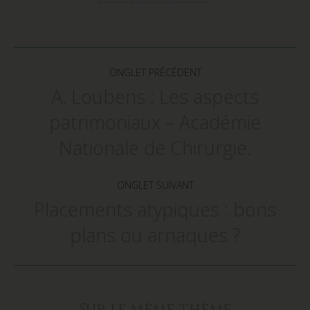
on
on
on
Facebook
Twitter
LinkedIn
Navigation
de
ONGLET PRÉCÉDENT
commentaire
A. Loubens : Les aspects
patrimoniaux – Académie
Onglet
précédent
Nationale de Chirurgie.
ONGLET SUIVANT
Placements atypiques : bons
Onglet
plans ou arnaques ?
suivant
Sur le même thème