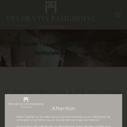
G. Lecler : La prévoyance – Académie
Nationale de Chirurgie.
Cette conférence a été proposée
par le cabinet Prudentia
Patrimoine dans le cadre de
l’Académie nationale de Chirurgie