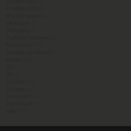
IP Edition 2023
(7)
IP Edition 2024
(5)
Nos interventions
(59)
Patrimoine
(7)
Prévoyance
(3)
Prudentia Patrimoine
(7)
Publications
(110)
Quotidien du Médecin
(5)
Retraite
(22)
SCI
(1)
SEL
(6)
Sociétés
(12)
Stratégies
(67)
Succession
(11)
Transmission
(17)
Video
(64)