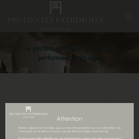
La gestion alternative, pour une
performance régulière
Pour lire
l’article,
cliquer
sur le
lien :
La