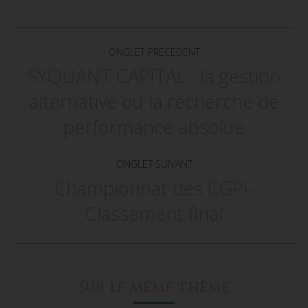
Facebook
Twitter
LinkedIn
Navigation
de
ONGLET PRÉCÉDENT
commentaire
SYQUANT CAPITAL : la gestion
alternative ou la recherche de
Onglet
précédent
performance absolue
ONGLET SUIVANT
Championnat des CGPI-
Onglet
Classement final
suivant
Sur le même thème