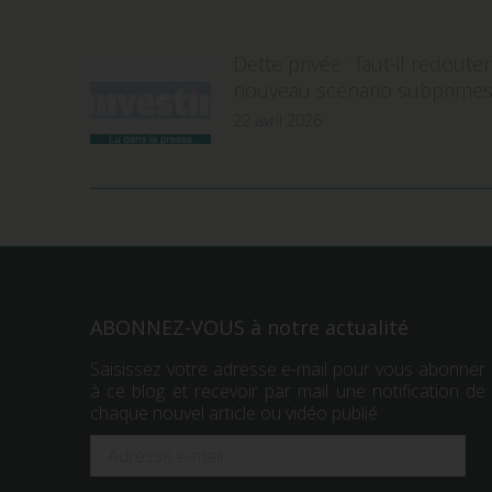
Dette privée : faut-il redoute
nouveau scénario subprimes
22 avril 2026
ABONNEZ-VOUS à notre actualité
Saisissez votre adresse e-mail pour vous abonner
à ce blog et recevoir par mail une notification de
chaque nouvel article ou vidéo publié.
Adresse
e-
mail