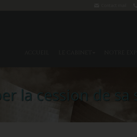
Contact mail
ACCUEIL
LE CABINET
NO
ACCUEIL
LE CABINET
NOTRE EXP
per la cession de sa 