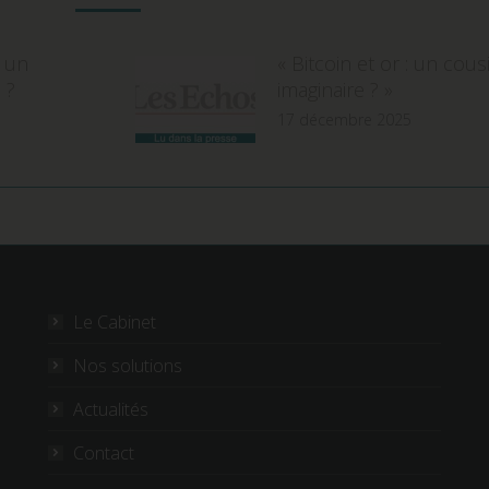
r un
« Bitcoin et or : un cou
 ?
imaginaire ? »
17 décembre 2025
Le Cabinet
Nos solutions
Actualités
Contact