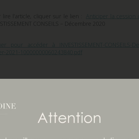
lire l’article, cliquer sur le lien :
Anticiper la cession
ESTISSEMENT CONSEILS – Décembre 2020
quer pour accéder à INVESTISSEMENT-CONSEILS-De
ier-2021-10000000060243840.pdf
15 décembre 2020