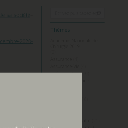
Search:
 de sa société
–
Thèmes
Académie Nationale de
cembre-2020-
Chirurgie 2019
(2)
Assurance
(4)
Assurance-Vie
(4)
Défiscalisation
(10)
Détention des murs
professionnels
(4)
Diversification
(16)
Finance
(39)
Fiscalité
(24)
Focus sur l'actualité
(21)
Grégory Lecler – CGPI