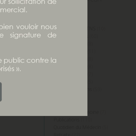
(22)
Holding
(8)
Immobilier
(43)
Indépendants -TNS
(10)
Investissements
(60)
IP Edition 2015
(8)
IP Edition 2016
(11)
LET SUIVANT
IP Edition 2018
(8)
tuation
IP Edition 2019
(8)
IP Edition 2023
(7)
que et
IP Edition 2024
(5)
pour le
Nos interventions
(59)
Patrimoine
(7)
re 2020
Prévoyance
(3)
Prudentia Patrimoine
(7)
Publications
(110)
Quotidien du Médecin
(5)
Retraite
(22)