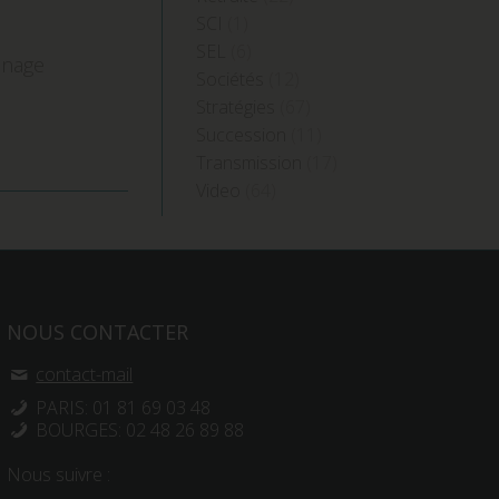
SCI
(1)
SEL
(6)
sinage
Sociétés
(12)
Stratégies
(67)
Succession
(11)
Transmission
(17)
Video
(64)
NOUS CONTACTER
contact-mail
PARIS: 01 81 69 03 48
BOURGES: 02 48 26 89 88
Nous suivre :