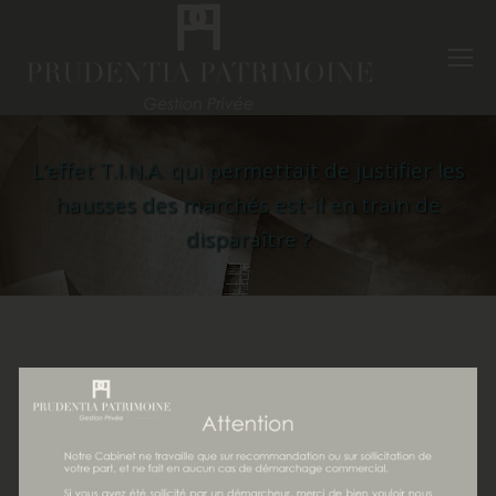
L’effet T.I.N.A. qui permettait de justifier les
hausses des marchés est-il en train de
disparaître ?
Pour lire
l’article,
cliquer
sur le
lien :