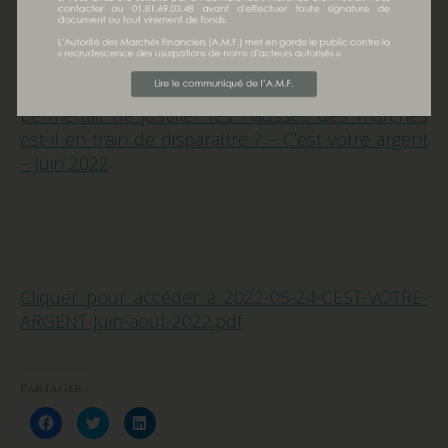
L’effet
T.I.N.A.
qui
permettait de justifier les hausses des marchés
est-il en train de disparaître ? – C’est votre argent
– Juin 2022
Cliquer pour accéder à 2022-05-24-CEST-VOTRE-
ARGENT-Juin-aout-2022.pdf
Partager :
Cliquez
Cliquez
Cliquez
pour
pour
pour
partager
partager
partager