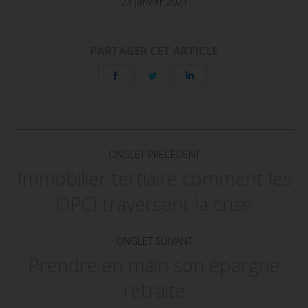
23 janvier 2021
fenêtre)
fenêtre)
fenêtre)
PARTAGER CET ARTICLE
Share
Share
Share
on
on
on
Facebook
Twitter
LinkedIn
Navigation
de
ONGLET PRÉCÉDENT
commentaire
Immobilier tertiaire comment les
Onglet
OPCI traversent la crise
précédent
ONGLET SUIVANT
Prendre en main son épargne
Onglet
retraite
suivant