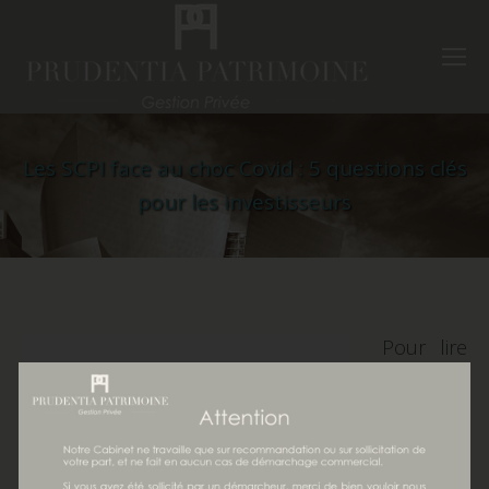
Les SCPI face au choc Covid : 5 questions clés
pour les investisseurs
Pour lire
l’article,
cliquer
sur le
lien :
Les
SCPI face