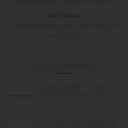
vieillissement de la population
ONGLET SUIVANT
Comment acquérir les murs de
Onglet
son cabinet
suivant
Sur le même thème
Pierre Schoeffler – IP 2024 –
2005, année de reprise de
l’immobilier ?
21 mai 2025
Pierre-Olivier Jeanjean & Elodie