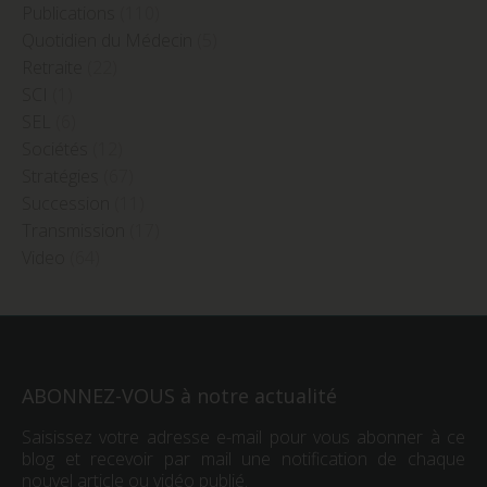
Publications
(110)
Quotidien du Médecin
(5)
Retraite
(22)
SCI
(1)
SEL
(6)
Sociétés
(12)
Stratégies
(67)
Succession
(11)
Transmission
(17)
Video
(64)
ABONNEZ-VOUS à notre actualité
Saisissez votre adresse e-mail pour vous abonner à ce
blog et recevoir par mail une notification de chaque
nouvel article ou vidéo publié.