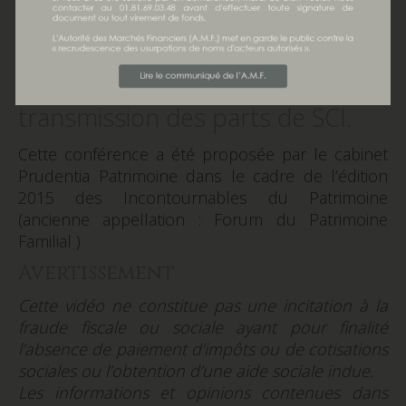
Associés. Il est intervenu le 2
octobre 2015 sur l’utilisation des
présents d’usage dans la
transmission des parts de SCI.
Cette conférence a été proposée par le cabinet
Prudentia Patrimoine dans le cadre de l’édition
2015 des Incontournables du Patrimoine
(ancienne appellation : Forum du Patrimoine
Familial )
Avertissement
Cette vidéo ne constitue pas une incitation à la
fraude fiscale ou sociale ayant pour finalité
l’absence de paiement d’impôts ou de cotisations
sociales ou l’obtention d’une aide sociale indue.
Les informations et opinions contenues dans