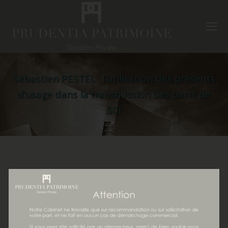
Sébastien PESTEL : l’utilisation des présents
d’usage dans la transmission des parts de
SCI
Sébastien PESTEL est Expert
Comptable- Commissaire aux
comptes pour le Cabinet Nieza &