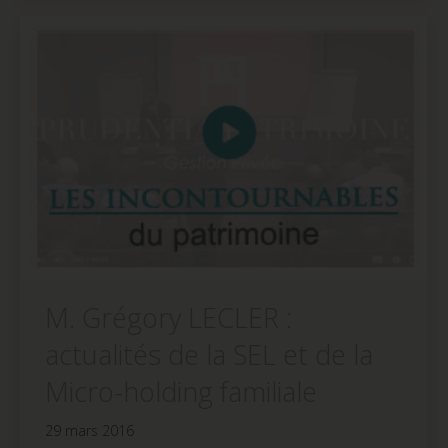
dans
dans
dans
une
une
une
nouvelle
nouvelle
nouvelle
fenêtre)
fenêtre)
fenêtre)
M. Grégory LECLER :
actualités de la SEL et de la
Micro-holding familiale
29 mars 2016