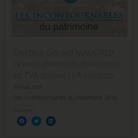
Docteur Gérard MAUDRUX :
revenu minimum d’existence
et TVA sociale : LA solution
29 mars 2016
Les Incontournables du Patrimoine 2016
Partager :
Cliquez
Cliquez
Cliquez
pour
pour
pour
partager
partager
partager
sur
sur
sur
Facebook(ouvre
Twitter(ouvre
LinkedIn(ouvre