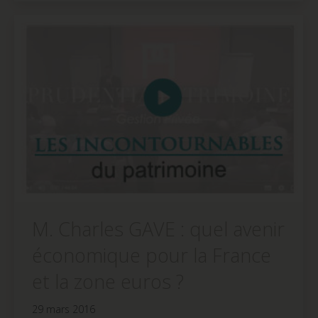
dans
dans
dans
une
une
une
nouvelle
nouvelle
nouvelle
fenêtre)
fenêtre)
fenêtre)
M. Charles GAVE : quel avenir
économique pour la France
et la zone euros ?
29 mars 2016