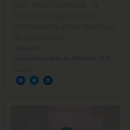
Prof. Henri HOVASSE : la
fiscalité des plus values
immobilières et les stratégies
d’optimisation
29 mars 2016
Les Incontournables du Patrimoine 2016
Partager :
Cliquez
Cliquez
Cliquez
pour
pour
pour
partager
partager
partager
sur
sur
sur
Facebook(ouvre
Twitter(ouvre
LinkedIn(ouvre
dans
dans
dans
une
une
une
nouvelle
nouvelle
nouvelle
fenêtre)
fenêtre)
fenêtre)