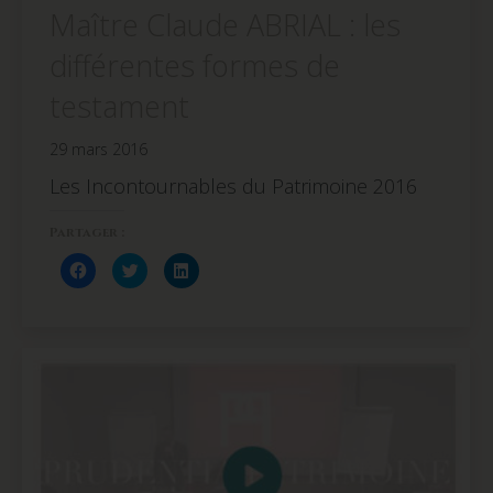
Maître Claude ABRIAL : les
différentes formes de
testament
29 mars 2016
Les Incontournables du Patrimoine 2016
Partager :
Cliquez
Cliquez
Cliquez
pour
pour
pour
partager
partager
partager
sur
sur
sur
Facebook(ouvre
Twitter(ouvre
LinkedIn(ouvre
dans
dans
dans
une
une
une
nouvelle
nouvelle
nouvelle
fenêtre)
fenêtre)
fenêtre)