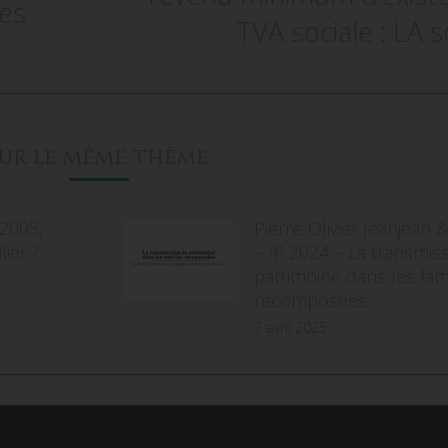
ies
suivant
TVA sociale : LA s
Sur le même thème
 2005,
Pierre-Olivier Jeanjean 
ier ?
– IP 2024 – La transmis
patrimoine dans les fam
recomposées
7 avril 2025