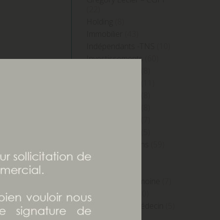
(22)
Holding
(8)
Immobilier
(43)
Indépendants -TNS
(10)
Investissements
(60)
IP Edition 2015
(8)
IP Edition 2016
(11)
IP Edition 2018
(8)
IP Edition 2019
(8)
IP Edition 2023
(7)
IP Edition 2024
(5)
Nos interventions
(59)
Patrimoine
(7)
Prévoyance
(3)
Prudentia Patrimoine
(7)
Publications
(110)
Quotidien du Médecin
(5)
Retraite
(22)