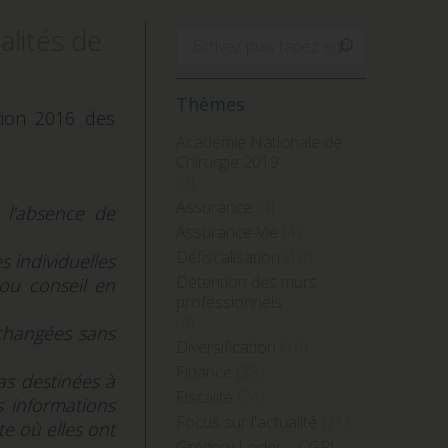
alités de
Search:
Thèmes
tion 2016 des
Académie Nationale de
Chirurgie 2019
(2)
Assurance
(4)
é l’absence de
Assurance-Vie
(4)
Défiscalisation
(10)
 individuelles
Détention des murs
 ou conseil en
professionnels
(4)
 changées sans
Diversification
(16)
Finance
(39)
as destinées à
Fiscalité
(24)
s informations
Focus sur l'actualité
(21)
te où elles ont
Grégory Lecler – CGPI