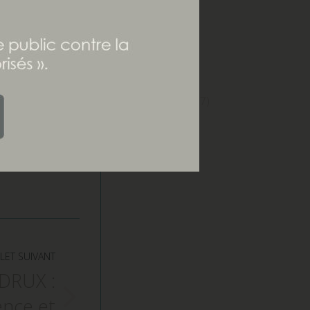
SCI
(1)
SEL
(6)
Sociétés
(12)
Stratégies
(67)
Succession
(11)
Transmission
(17)
Video
(64)
LET SUIVANT
DRUX :
ence et