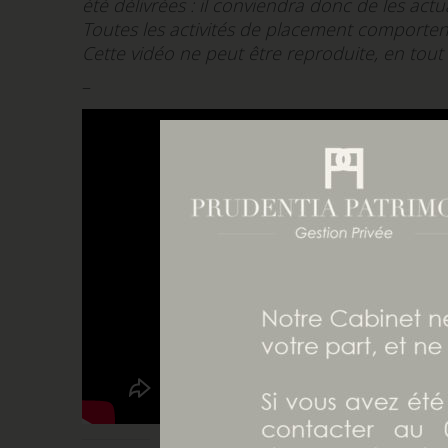
été délivrées : il conviendra donc de les actu
Toutes les activités de placement comportent
Cette vidéo ne peut être reproduite, en tout 
–