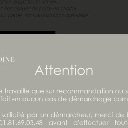
aliser avant toute action.
 des risques de perte en capital.
ou partie, sans autorisation préalable.