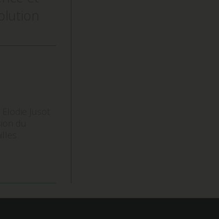
olution
& Elodie Jusot
sion du
illes