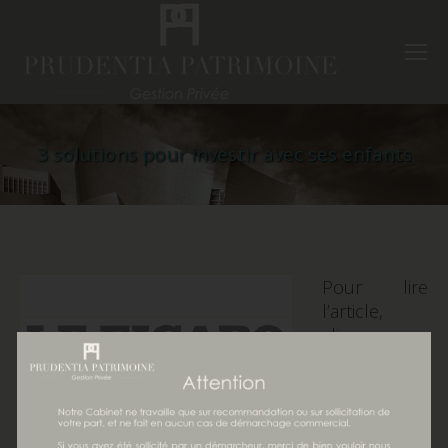
3 solutions pour investir avec ses enfants
Pour lire
l’article,
cliquer sur
le lien :
3
solutions
pour investir
avec ses