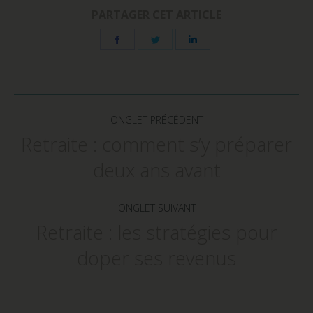
PARTAGER CET ARTICLE
Share
Share
Share
on
on
on
Facebook
Twitter
LinkedIn
Navigation
de
ONGLET PRÉCÉDENT
commentaire
Retraite : comment s’y préparer
Onglet
deux ans avant
précédent
ONGLET SUIVANT
Retraite : les stratégies pour
Onglet
doper ses revenus
suivant