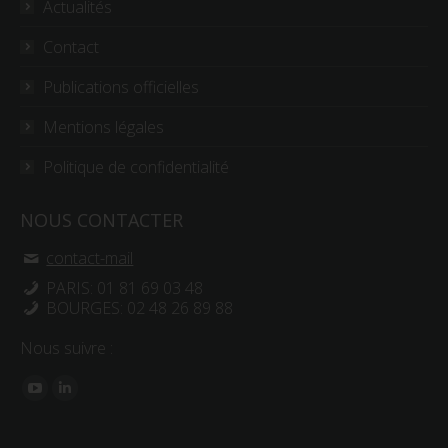
Actualités
Contact
Publications officielles
Mentions légales
Politique de confidentialité
NOUS CONTACTER
contact-mail
PARIS: 01 81 69 03 48
BOURGES: 02 48 26 89 88
Nous suivre :
Trouvez nous sur :
YouTube
LinkedIn
page
page