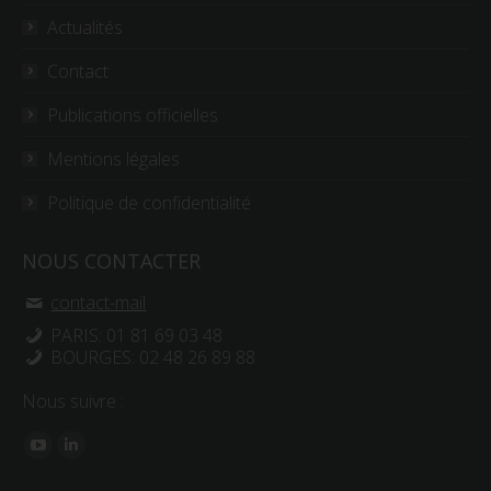
Actualités
Contact
Publications officielles
Mentions légales
Politique de confidentialité
NOUS CONTACTER
contact-mail
PARIS: 01 81 69 03 48
BOURGES: 02 48 26 89 88
Nous suivre :
Trouvez nous sur :
YouTube
LinkedIn
page
page