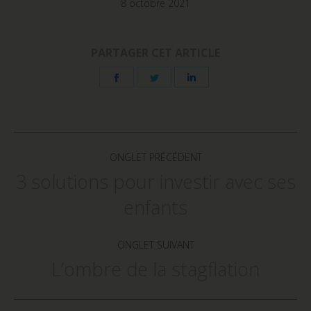
nouvelle
nouvelle
nouvelle
8 octobre 2021
fenêtre)
fenêtre)
fenêtre)
PARTAGER CET ARTICLE
Share
Share
Share
on
on
on
Facebook
Twitter
LinkedIn
Navigation
de
ONGLET PRÉCÉDENT
commentaire
3 solutions pour investir avec ses
Onglet
enfants
précédent
ONGLET SUIVANT
L’ombre de la stagflation
Onglet
suivant