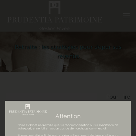
Retraite : les stratégies pour doper ses
revenus
Pour lire
l’article,
cliquer
sur le
lien :
Retraite :