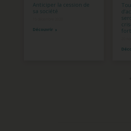
Anticiper la cession de
Tou
sa société
d’a
ser
15 décembre 2020
cri
Découvrir
for
20 no
Déco