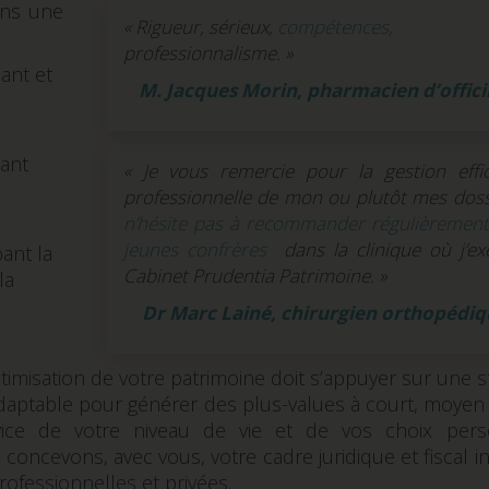
ons une
« Rigueur, sérieux,
compétences,
professionnalisme. »
iant et
M. Jacques Morin, pharmacien d’offici
sant
« Je vous remercie pour la gestion effi
professionnelle de mon ou plutôt mes doss
n’hésite pas à recommander régulièremen
jeunes confrères
dans la clinique où j’exe
ant la
Cabinet Prudentia Patrimoine. »
la
Dr Marc Lainé, chirurgien orthopédiq
misation de votre patrimoine doit s’appuyer sur une s
adaptable pour générer des plus-values à court, moyen
vice de votre niveau de vie et de vos choix pers
s concevons, avec vous, votre cadre juridique et fiscal i
rofessionnelles et privées.