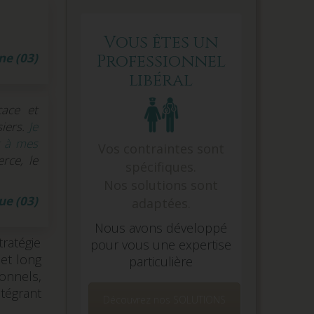
Vous êtes un
ne (03)
Professionnel
libéral
cace et
iers.
Je
t à mes
Vos contraintes sont
rce, le
spécifiques.
Nos solutions sont
ue (03)
adaptées.
Nous avons développé
tratégie
pour vous une expertise
 et long
particulière
onnels,
ntégrant
Découvrez nos SOLUTIONS