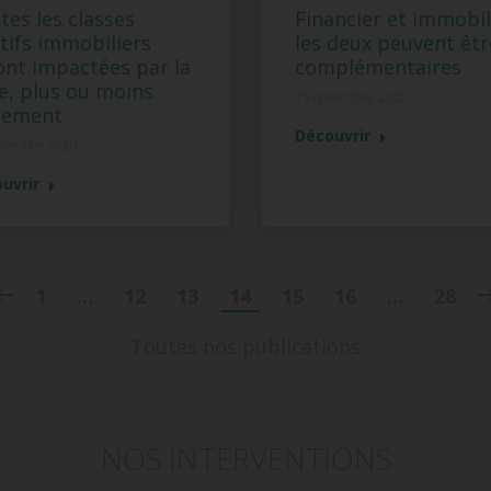
Financier et immobil
tes les classes
les deux peuvent êtr
ctifs immobiliers
complémentaires
ont impactées par la
se, plus ou moins
15 novembre 2020
tement
Découvrir
vembre 2020
uvrir
1
…
12
13
14
15
16
…
28
Toutes nos publications
NOS INTERVENTIONS