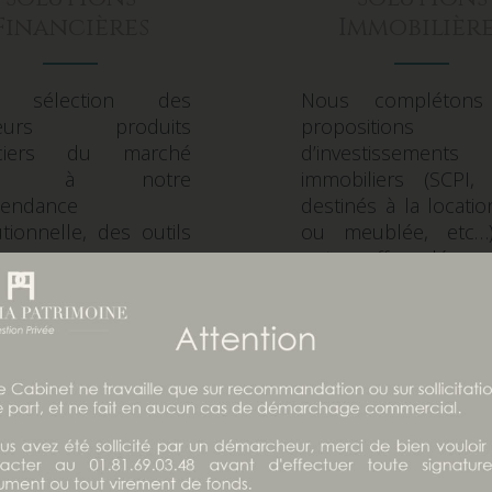
Financières
Immobilière
 sélection des
Nous complétons
lleurs produits
propositions
nciers du marché
d’investissements
âce à notre
immobiliers (SCPI,
pendance
destinés à la locati
tutionnelle, des outils
ou meublée, etc…
itaux pour une
notre offre clé en
ultation en temps
«Prudentia Pier
le de vos avoirs
Patrimoine» inté
ciers, une convention
sélection, finance
uivi patrimonial
travaux et gestion loc
ettant notamment
Lire la suite
ster dans le temps les
stissements et les
bitrages de