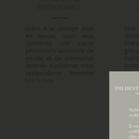
Prévoyance
Grâce à la stratégie mise
Une
en œuvre, vous vous
mei
constituez une caisse
fina
personnelle autonome de
gr
retraite et de prévoyance
indé
destinée à préserver votre
insti
indépendance financière
dig
Lire la suite
cons
réel
finan
de s
perm
d’aju
inve
ar