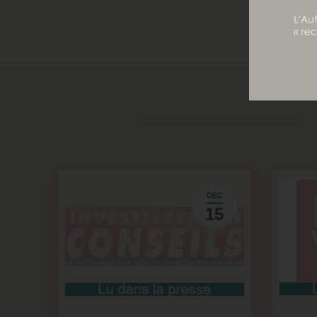
rémun
DÉC
15