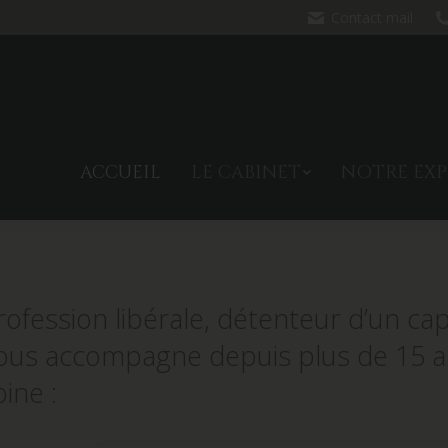
Contact mail
ACCUEIL
LE CABINET
NO
ACCUEIL
LE CABINET
NOTRE EXP
rofession libérale, détenteur d’un cap
vous accompagne depuis plus de 15 an
ine :