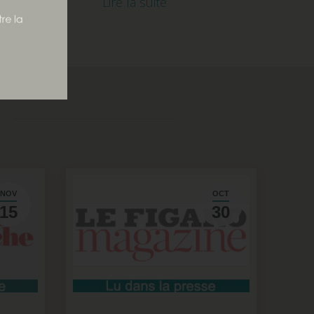
Lire la suite
NOV
OCT
15
30