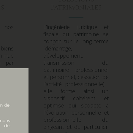
s
Patrimoniales
 nos
L’ingénierie juridique et
fiscale du patrimoine se
conçoit sur le long terme
 biens
(démarrage,
on nue
développement,
) par
transmission du
 main
patrimoine professionnel
res &
et personnel, cessation de
grant
l’activité professionnelle) :
ment,
elle forme ainsi un
ative.
dispositif cohérent et
optimisé qui s’adapte à
l’évolution personnelle et
professionnelle du
dirigeant et du particulier.