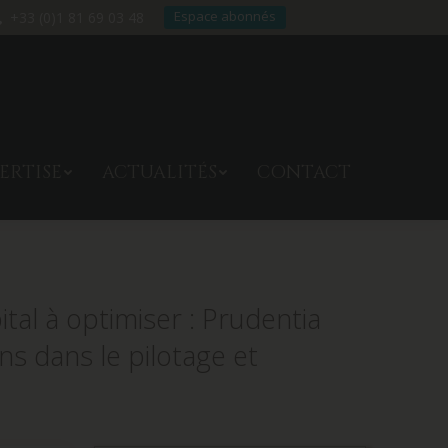
Espace abonnés
+33 (0)1 81 69 03 48
TRE EXPERTISE
ACTUALITÉS
ERTISE
ACTUALITÉS
CONTACT
CONTACT
ital à optimiser : Prudentia
s dans le pilotage et