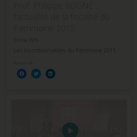
Prof. Philippe REIGNÉ :
l’actualité de la fiscalité du
Patrimoine 2015
19 mai 2015
Les Incontournables du Patrimoine 2015
Partager :
Cliquez
Cliquez
Cliquez
pour
pour
pour
partager
partager
partager
sur
sur
sur
Facebook(ouvre
Twitter(ouvre
LinkedIn(ouvre
dans
dans
dans
une
une
une
nouvelle
nouvelle
nouvelle
fenêtre)
fenêtre)
fenêtre)