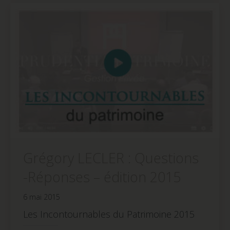
une
une
une
nouvelle
nouvelle
nouvelle
fenêtre)
fenêtre)
fenêtre)
Grégory LECLER : Questions
-Réponses – édition 2015
6 mai 2015
Les Incontournables du Patrimoine 2015