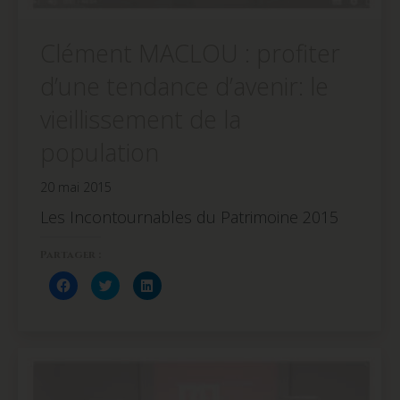
Clément MACLOU : profiter
d’une tendance d’avenir: le
vieillissement de la
population
20 mai 2015
Les Incontournables du Patrimoine 2015
Partager :
Cliquez
Cliquez
Cliquez
pour
pour
pour
partager
partager
partager
sur
sur
sur
Facebook(ouvre
Twitter(ouvre
LinkedIn(ouvre
dans
dans
dans
une
une
une
nouvelle
nouvelle
nouvelle
fenêtre)
fenêtre)
fenêtre)