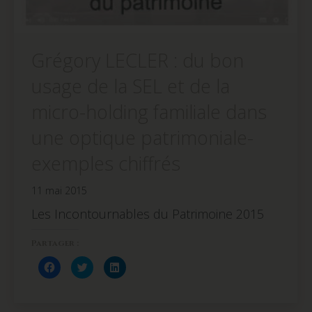
Grégory LECLER : du bon
usage de la SEL et de la
micro-holding familiale dans
une optique patrimoniale-
exemples chiffrés
11 mai 2015
Les Incontournables du Patrimoine 2015
Partager :
Cliquez
Cliquez
Cliquez
pour
pour
pour
partager
partager
partager
sur
sur
sur
Facebook(ouvre
Twitter(ouvre
LinkedIn(ouvre
dans
dans
dans