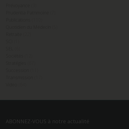
Prévoyance
(3)
Prudentia Patrimoine
(7)
Publications
(110)
Quotidien du Médecin
(5)
Retraite
(22)
SCI
(1)
SEL
(6)
Sociétés
(12)
Stratégies
(67)
Succession
(11)
Transmission
(17)
Video
(64)
ABONNEZ-VOUS à notre actualité