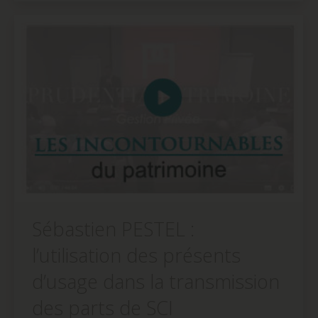
dans
dans
dans
une
une
une
nouvelle
nouvelle
nouvelle
fenêtre)
fenêtre)
fenêtre)
Sébastien PESTEL :
l’utilisation des présents
d’usage dans la transmission
des parts de SCI